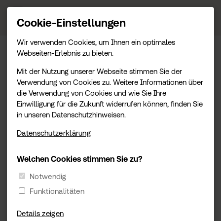
INGENIEURBÜRO
EICKELKAMP &
Cookie-Einstellungen
PARTNER
Wir verwenden Cookies, um Ihnen ein optimales
Webseiten-Erlebnis zu bieten.
Mit der Nutzung unserer Webseite stimmen Sie der
Verwendung von Cookies zu. Weitere Informationen über
die Verwendung von Cookies und wie Sie Ihre
Einwilligung für die Zukunft widerrufen können, finden Sie
in unseren Datenschutzhinweisen.
Datenschutzerklärung
Welchen Cookies stimmen Sie zu?
Notwendig
Funktionalitäten
Details zeigen
TÜV SÜD BERÄT FAMILIEN ONLINE